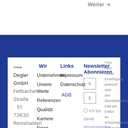
Weiter
→
**Ich
Wir
Links
Newsletter
kann
Abonnieren
meine
Degler
Unternehmen
Impressum
Einwilligung
Name
GmbH
Unsere
Datenschutz
jederzeit
über
Fellbacher
Werte
AGB
E-
den
Straße
Referenzen
Mail
Abmeldebutto
51
oder per
Akzeptanz
Qualität
Ich bin
E-Mail
73630
an
Karriere
damit
Remshalden
info@degler.c
einverstanden
News