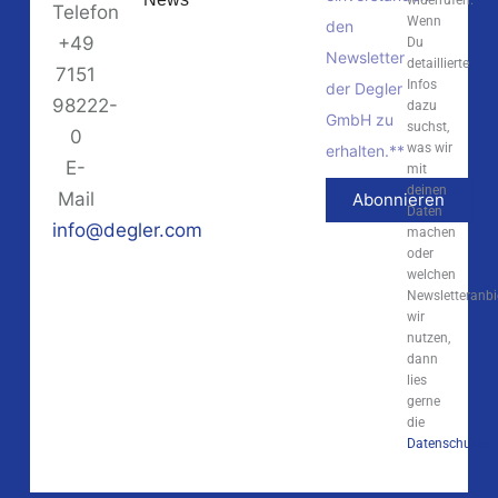
widerrufen.
Telefon
Wenn
den
+49
Du
Newsletter
detaillierte
7151
Infos
der Degler
98222-
dazu
GmbH zu
suchst,
0
was wir
erhalten.**
E-
mit
deinen
Mail
Abonnieren
Daten
info@degler.com
machen
oder
welchen
Newsletteranbi
wir
nutzen,
dann
lies
gerne
die
Datenschutzerk