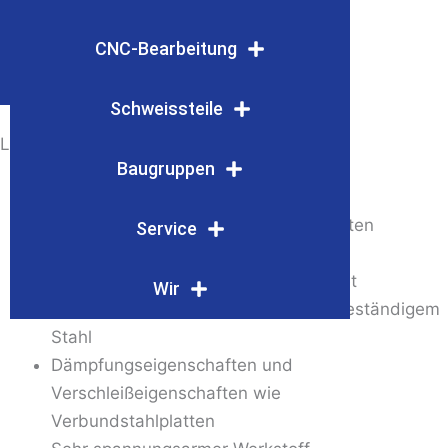
Leistungen
Eigenschaften
CNC-Bearbeitung
Banchen / Anwendungen
Schweissteile
Leistungen
Baugruppen
Für Stahl- und Walzwerke
Für den Maschinen- und Anlagenbau
„DIE“ Alternative zu Verbundstahlplatten
Service
Aus nur einem Werkstoff
Einseitig induktiv oberflächengehärtet
Wir
Aus Standardstahl oder korossionsbeständigem
Stahl
Dämpfungseigenschaften und
Verschleißeigenschaften wie
Verbundstahlplatten