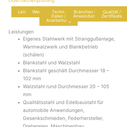
Oberflächenprüfung
Leistungen
Werkstoffe
Techn.
Branchen und
Qualität /
Daten /
Anwendungen
Zertifikate
Anarbeitung
Leistungen
Eigenes Stahlwerk mit Stranggußanlage,
Warmwalzwerk und Blankbetrieb
(schälen)
Blankstahl und Walzstahl
Blankstahl geschält Durchmesser 18 –
102 mm
Walzstahl rund Durchmesser 20 – 105
mm
Qualitätsstahl und Edelbaustahl für
automobile Anwendungen,
Gesenkschmieden, Federhersteller,
Drehereien, Maschinenbau