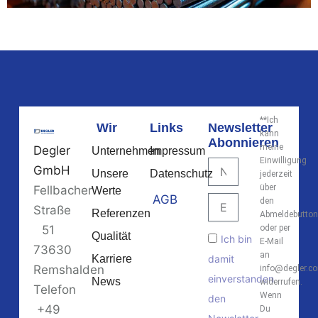
**Ich
Wir
Links
Newsletter
kann
Abonnieren
meine
Degler
Unternehmen
Impressum
Einwilligung
Name
GmbH
Unsere
Datenschutz
jederzeit
über
Fellbacher
Werte
AGB
E-
den
Straße
Referenzen
Mail
Abmeldebutton
51
oder per
Akzeptanz
Qualität
Ich bin
E-Mail
73630
an
Karriere
damit
Remshalden
info@degler.c
einverstanden
News
widerrufen.
Telefon
Wenn
den
+49
Du