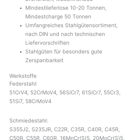
Mindestlieferlose 10-20 Tonnen,
Mindestcharge 50 Tonnen
Umfangreiches Stahlgütensortiment,
nach DIN und nach technischen
Liefervorschriften
Stahlgüten für besonders gute
Zerspanbarkeit
Werkstoffe
Federstahl:
51CrV4, 52CrMoV4, 56SiCr7, 61SiCr7, 55Cr3,
51Si7, 58CrMoV4
Schmiedestahl:
S355J2, S235JR, C22R, C35R, C40R, C45R,
C50R, C55R, C60R, 16MnCr(S)5, 20MoCr(S)5,