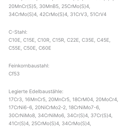
20MnCr(S)5, 30MnB5, 25CrMo(S)4,
34CrMo(S)4, 42CrMo(S)4, 31CrV3, 51CrV4
C-Stahl:
C10E, C15E, C10R, C15R, C22E, C35E, C45E,
C55E, C50E, C60E
Feinkornbaustahl:
Cf53
Legierte Edelbaustähle:
17Cr3, 16MnCr5, 20MnCr5, 18CrM04, 20MoCr4,
17CrNi6-6, 20NiCrMo2-2, 18CrNiMo7-6,
30CrNiMo8, 34CrNiMo6, 34Cr(S)4, 37Cr(S)4,
41Cr(S)4, 25CrMo(S)4, 34CrMo(S)4,