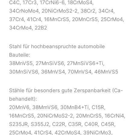
C4C, 17Cr3, 17CrNi6-6, 18CrMoS4,
34CrNoMo4, 20NiCrMoS2-2, 38Cr2, 34Cr4,
37Cr4, 41Cr4, 16MnCrS5, 20MnCrS5, 25CrMo4,
34CrMo4, 22B2
Stahl für hochbeanspruchte automobile
Bauteile:
38MnVS5, 27MnSiVS6, 27MnSiVS6+Ti,
30MnSiVS6, 36MnVS4, 70MnVS4, 46MnVS5
Stähle für besonders gute Zerspanbarkeit (Ca-
behandelt):
20MnV6, 38MmVS6, 30MnB4+Ti, C15R,
16MnCrS5, 20NiCrMoS2-2, 20MnCrS5, 16CrNi4,
S235JR, S355J2, C22R, C35R, C40R, C45R,
25CrMo4, 41CrS4, 42CrMoS4, 39NiCrMo3,