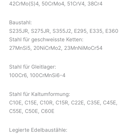
42CrMo(S)4, 50CrMo4, 51CrV4, 38Cr4
Baustahl:
S235JR, S275JR, S355J2, E295, E335, E360
Stahl für geschweisste Ketten:
27MnSi5, 20NiCrMo2, 23MnNiMoCr54
Stahl für Gleitlager:
100Cr6, 100CrMnSi6-4
Stahl für Kaltumformung:
C10E, C15E, C10R, C15R, C22E, C35E, C45E,
C55E, C50E, C60E
Legierte Edelbaustähle: